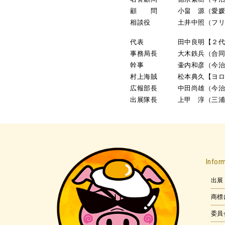
顧 問 小畠 源（愛媛
相談役 土井中照（フリ
代表 田中良明【２代目焼
事務局長 大木鉄兵（合同会
幹事 壷内和彦（今治市
村上海賊 松本典久【ヨロイ
広報部長 中田尚雄（今治市
出展隊長 上甲 淳（三浦工
Infor
出展
商標
委員