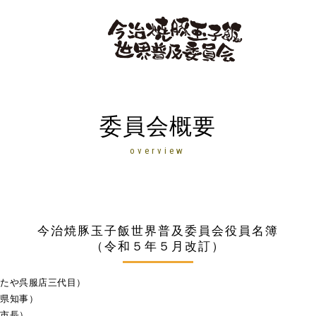
委員会概要
overview
今治焼豚玉子飯世界普及委員会役員名簿
（令和５年５月改訂）
たや呉服店三代目）
県知事）
市長）