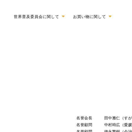
世界普及委員会に関して
お買い物に関して
名誉会長 田中雅仁（すが
名誉顧問 中村時広（愛媛
名誉顧問 徳永繁樹（今治