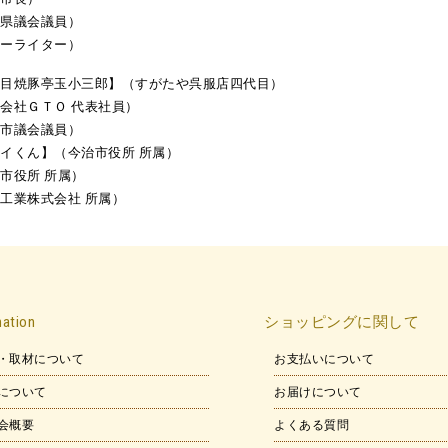
県議会議員）
ーライター）
豚亭玉小三郎】（すがたや呉服店四代目）
社ＧＴＯ 代表社員）
議会議員）
くん】（今治市役所 所属）
役所 所属）
業株式会社 所属）
mation
ショッピングに関して
・取材について
お支払いについて
について
お届けについて
会概要
よくある質問