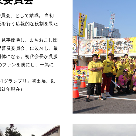
及委員会」として結成。 当初
応を行う広報的な役割を果た
。見事優勝し、まちおこし団
界普及委員会」に改名し、最
団体になる。初代会長が呉服
のファンを虜にし、一気に
B-1グランプリ」初出展。以
21年現在）