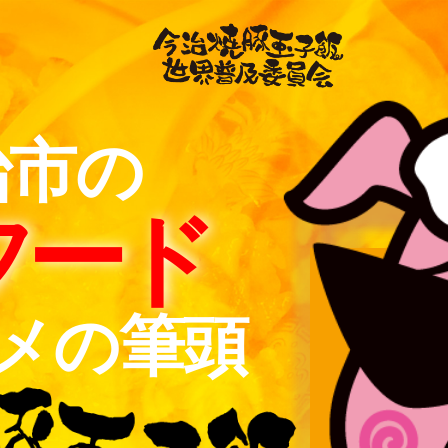
治市の
フード
メの筆頭