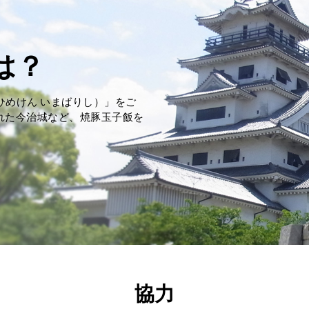
は？
ひめけん いまばりし）」をご
された今治城など、焼豚玉子飯を
協力