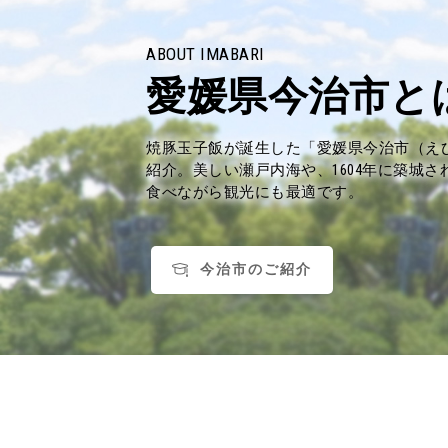
ABOUT IMABARI
愛媛県今治市と
焼豚玉子飯が誕生した「愛媛県今治市（え
紹介。美しい瀬戸内海や、1604年に築城
食べながら観光にも最適です。
今治市のご紹介